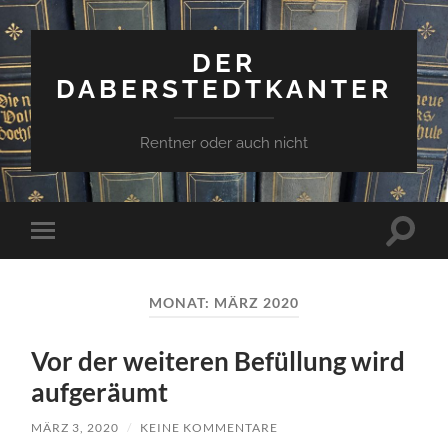
DER
DABERSTEDTKANTER
Rentner oder auch nicht
Suchfe
Mobile-
ein-/a
Menü
ein-/ausblenden
MONAT:
MÄRZ 2020
Vor der weiteren Befüllung wird
aufgeräumt
MÄRZ 3, 2020
/
KEINE KOMMENTARE