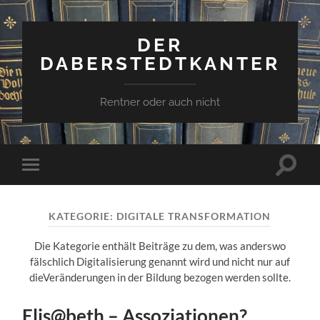
DER
DABERSTEDTKANTER
Rentner oder auch nicht
Suchfe
Mobile-
ein-/a
Menü
ein-/ausblenden
KATEGORIE:
DIGITALE TRANSFORMATION
Die Kategorie enthält Beiträge zu dem, was anderswo
fälschlich Digitalisierung genannt wird und nicht nur auf
dieVeränderungen in der Bildung bezogen werden sollte.
Elis@beth – Assoziationen?