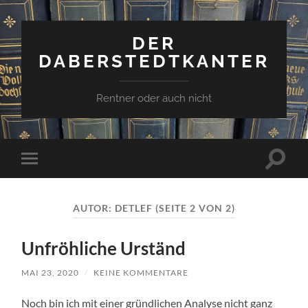
DER
DABERSTEDTKANTER
Rentner oder auch nicht
Suchfe
Mobile-
ein-/a
Menü
ein-/ausblenden
AUTOR:
DETLEF
(SEITE 2 VON 2)
Unfröhliche Urständ
MAI 23, 2020
/
KEINE KOMMENTARE
Noch bin ich mit einer gründlichen Analyse nicht ganz